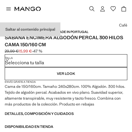
Selecciona un color
Café
Saltar al contenido principal
ALGODÓN PERCAL / 300 HILOS / MADE IN PORTUGAL
SÁBANA ENCIMERA ALGODÓN PERCAL 300 HILOS
CAMA 150/160 CM
29,99 €
15,99 €
-47 %
Precio inicial tachado [29,99 € ]
Precio actual [15,99 € ]
TALLA
Selecciona tu talla
VER LOOK
ENVÍO GRATIS A TIENDA
Cama de 150/160cm. Tamaño: 240x280cm. 100% Algodón. 300 hilos.
Tejido de algodón percal. Acabados en vivo plano. Suavidad superior,
altamente transpirable, muy resistente y tacto fresco. Combina con
más productos de la colección. Producto en rebajas
DETALLES, COMPOSICIÓN Y CUIDADOS
DISPONIBILIDAD EN TIENDA