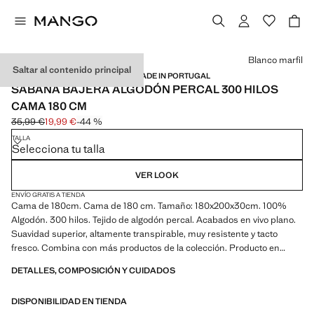
Selecciona un color
Blanco marfil
Saltar al contenido principal
ALGODÓN PERCAL / 300 HILOS / MADE IN PORTUGAL
SÁBANA BAJERA ALGODÓN PERCAL 300 HILOS
CAMA 180 CM
35,99 €
19,99 €
-44 %
Precio inicial tachado [35,99 € ]
Precio actual [19,99 € ]
TALLA
Selecciona tu talla
VER LOOK
ENVÍO GRATIS A TIENDA
Cama de 180cm. Cama de 180 cm. Tamaño: 180x200x30cm. 100%
Algodón. 300 hilos. Tejido de algodón percal. Acabados en vivo plano.
Suavidad superior, altamente transpirable, muy resistente y tacto
fresco. Combina con más productos de la colección. Producto en
rebajas
DETALLES, COMPOSICIÓN Y CUIDADOS
DISPONIBILIDAD EN TIENDA