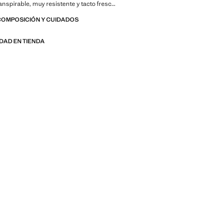
anspirable, muy resistente y tacto fresco.
 más productos de la colección.
COMPOSICIÓN Y CUIDADOS
 rebajas
IDAD EN TIENDA