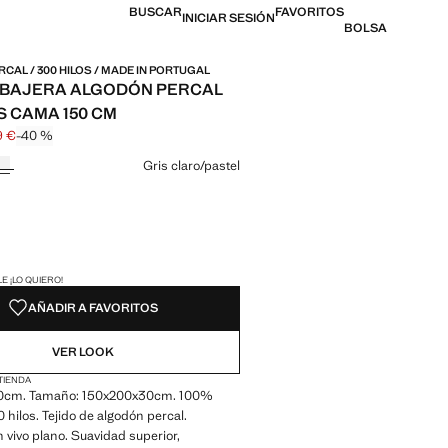
BUSCAR
FAVORITOS
INICIAR SESIÓN
BOLSA
CAL / 300 HILOS / MADE IN PORTUGAL
 BAJERA ALGODÓN PERCAL
S CAMA 150 CM
9 €
-40 %
l tachado [29,99 € ]
 [17,99 € ]
n color
Gris claro/pastel
ADES!
E ¡LO QUIERO!
AÑADIR A FAVORITOS
VER LOOK
 TIENDA
0cm. Tamaño: 150x200x30cm. 100%
 hilos. Tejido de algodón percal.
vivo plano. Suavidad superior,