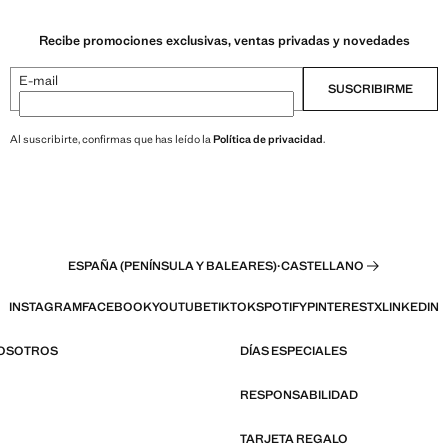
Recibe promociones exclusivas, ventas privadas y novedades
E-mail
SUSCRIBIRME
Al suscribirte, confirmas que has leído la
Política de privacidad
.
ESPAÑA (PENÍNSULA Y BALEARES)
·
CASTELLANO
INSTAGRAM
FACEBOOK
YOUTUBE
TIKTOK
SPOTIFY
PINTEREST
X
LINKEDIN
NOSOTROS
DÍAS ESPECIALES
RESPONSABILIDAD
TARJETA REGALO