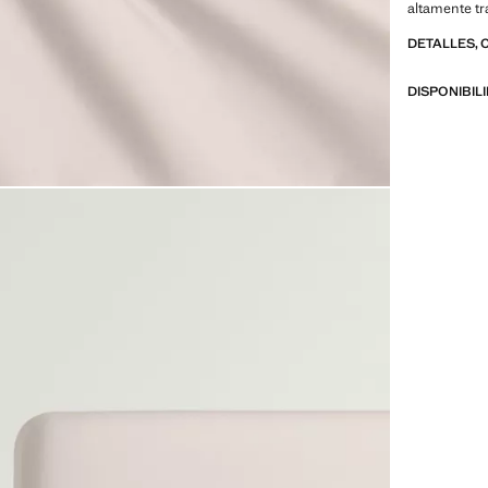
altamente tr
Combina con
DETALLES, 
Producto en
DISPONIBIL