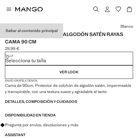
Selecciona un color
Blanco
Saltar al contenido principal
PROTECTOR COLCHÓN ALGODÓN SATÉN RAYAS
CAMA 90 CM
29,99 €
Precio actual [29,99 € ]
TALLA
Selecciona tu talla
VER LOOK
ENVÍO GRATIS A TIENDA
Cama de 90cm. Protector de colchón de algodón satén, impermeable
y transpirable, con una textura suave y agradable al tacto
DETALLES, COMPOSICIÓN Y CUIDADOS
DISPONIBILIDAD EN TIENDA
Pregunta por envíos, devoluciones y más
ASSISTANT