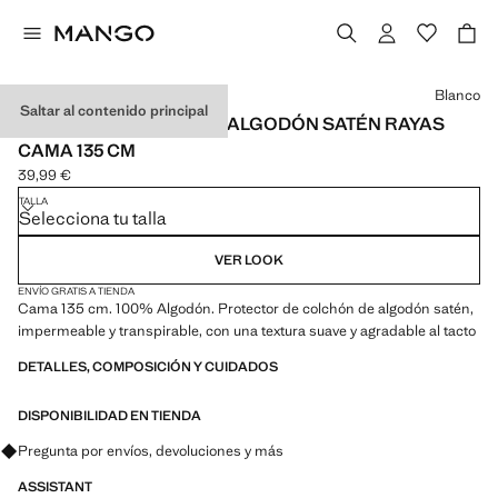
Selecciona un color
Blanco
Saltar al contenido principal
PROTECTOR COLCHÓN ALGODÓN SATÉN RAYAS
CAMA 135 CM
39,99 €
Precio actual [39,99 € ]
TALLA
Selecciona tu talla
VER LOOK
ENVÍO GRATIS A TIENDA
Cama 135 cm. 100% Algodón. Protector de colchón de algodón satén,
impermeable y transpirable, con una textura suave y agradable al tacto
DETALLES, COMPOSICIÓN Y CUIDADOS
DISPONIBILIDAD EN TIENDA
Pregunta por envíos, devoluciones y más
ASSISTANT