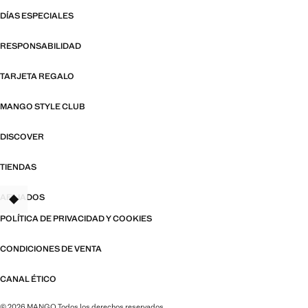
DÍAS ESPECIALES
RESPONSABILIDAD
TARJETA REGALO
MANGO STYLE CLUB
DISCOVER
TIENDAS
AFILIADOS
TANT
POLÍTICA DE PRIVACIDAD Y COOKIES
CONDICIONES DE VENTA
CANAL ÉTICO
© 2026 MANGO Todos los derechos reservados