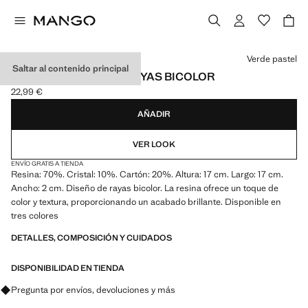
Selecciona un color
Verde pastel
Saltar al contenido principal
PORTAFOTO RESINA RAYAS BICOLOR
22,99 €
Precio actual [22,99 € ]
AÑADIR
VER LOOK
ENVÍO GRATIS A TIENDA
Resina: 70%. Cristal: 10%. Cartón: 20%. Altura: 17 cm. Largo: 17 cm.
Ancho: 2 cm. Diseño de rayas bicolor. La resina ofrece un toque de
color y textura, proporcionando un acabado brillante. Disponible en
tres colores
DETALLES, COMPOSICIÓN Y CUIDADOS
DISPONIBILIDAD EN TIENDA
Pregunta por envíos, devoluciones y más