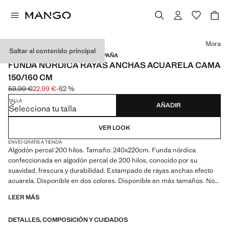
Selecciona un color
Mora
Saltar al contenido principal
ALGODÓN PERCAL / HECHO EN ESPAÑA
FUNDA NÓRDICA RAYAS ANCHAS ACUARELA CAMA
150/160 CM
59,99 €
22,99 €
-62 %
Precio inicial tachado [59,99 € ]
Precio actual [22,99 € ]
TALLA
AÑADIR
Selecciona tu talla
VER LOOK
ENVÍO GRATIS A TIENDA
Algodón percal 200 hilos. Tamaño: 240x220cm. Funda nórdica
confeccionada en algodón percal de 200 hilos, conocido por su
suavidad, frescura y durabilidad. Estampado de rayas anchas efecto
acuarela. Disponible en dos colores. Disponible en más tamaños. No
incluye relleno. Completa con más productos de la colección. Producto
LEER MÁS
en rebajas
DETALLES, COMPOSICIÓN Y CUIDADOS