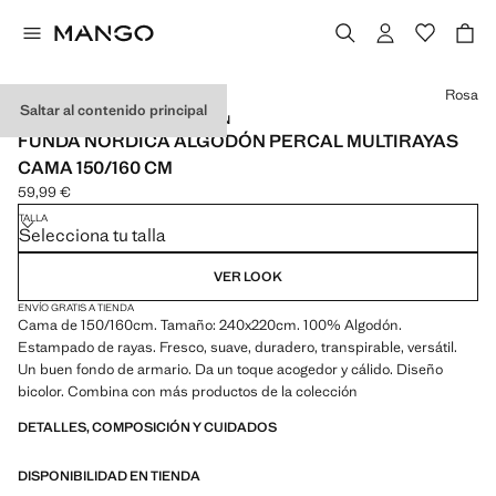
Selecciona un color
Rosa
Saltar al contenido principal
ALGODÓN PERCAL / MADE IN SPAIN
FUNDA NÓRDICA ALGODÓN PERCAL MULTIRAYAS
CAMA 150/160 CM
59,99 €
Precio actual [59,99 € ]
TALLA
Selecciona tu talla
VER LOOK
ENVÍO GRATIS A TIENDA
Cama de 150/160cm. Tamaño: 240x220cm. 100% Algodón.
Estampado de rayas. Fresco, suave, duradero, transpirable, versátil.
Un buen fondo de armario. Da un toque acogedor y cálido. Diseño
bicolor. Combina con más productos de la colección
DETALLES, COMPOSICIÓN Y CUIDADOS
DISPONIBILIDAD EN TIENDA