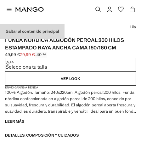
Selecciona un color
Lila
Saltar al contenido principal
ALGODÓN PERCAL
FUNDA NÓRDICA ALGODÓN PERCAL 200 HILOS
ESTAMPADO RAYA ANCHA CAMA 150/160 CM
49,99 €
29,99 €
-40 %
Precio inicial tachado [49,99 € ]
Precio actual [29,99 € ]
TALLA
Selecciona tu talla
VER LOOK
ENVÍO GRATIS A TIENDA
100% Algodón. Tamaño: 240x220cm. Algodón percal 200 hilos. Funda
nórdica confeccionada en algodón percal de 200 hilos, conocido por
su suavidad, frescura y durabilidad. El algodón percal aporta frescura y
suavidad, es duradero, transpirable y versátil. Ideal para un buen fondo
de armario. Disponible en dos colores. Combina con más productos
LEER MÁS
de la colección. Este producto no incluye las fundas de almohada.
Producto en rebajas
DETALLES, COMPOSICIÓN Y CUIDADOS