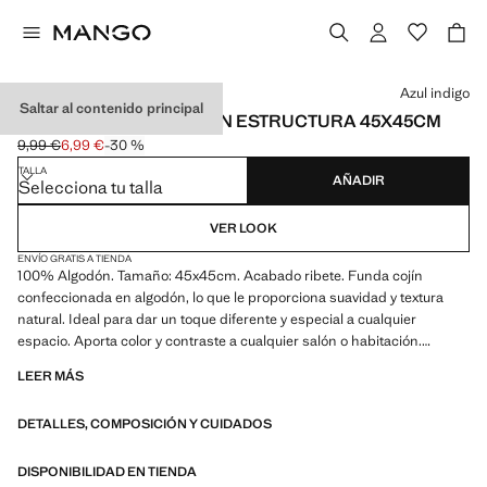
Selecciona un color
Azul indigo
Saltar al contenido principal
FUNDA COJÍN ALGODÓN ESTRUCTURA 45X45CM
9,99 €
6,99 €
-30 %
Precio inicial tachado [9,99 € ]
Precio actual [6,99 € ]
TALLA
AÑADIR
Selecciona tu talla
VER LOOK
ENVÍO GRATIS A TIENDA
100% Algodón. Tamaño: 45x45cm. Acabado ribete. Funda cojín
confeccionada en algodón, lo que le proporciona suavidad y textura
natural. Ideal para dar un toque diferente y especial a cualquier
espacio. Aporta color y contraste a cualquier salón o habitación.
Disponible en más colores. Disponible en dos tamaños. Producto en
LEER MÁS
rebajas
DETALLES, COMPOSICIÓN Y CUIDADOS
DISPONIBILIDAD EN TIENDA