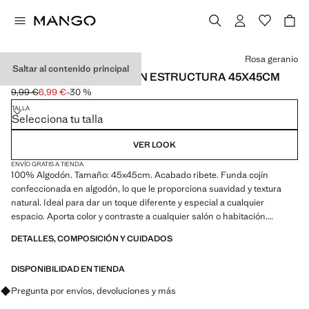
Selecciona un color
Rosa geranio
Saltar al contenido principal
FUNDA COJÍN ALGODÓN ESTRUCTURA 45X45CM
9,99 €
6,99 €
-30 %
Precio inicial tachado [9,99 € ]
Precio actual [6,99 € ]
TALLA
Selecciona tu talla
VER LOOK
ENVÍO GRATIS A TIENDA
100% Algodón. Tamaño: 45x45cm. Acabado ribete. Funda cojín
confeccionada en algodón, lo que le proporciona suavidad y textura
natural. Ideal para dar un toque diferente y especial a cualquier
espacio. Aporta color y contraste a cualquier salón o habitación.
Disponible en más colores. Disponible en dos tamaños. Producto en
DETALLES, COMPOSICIÓN Y CUIDADOS
rebajas
DISPONIBILIDAD EN TIENDA
Pregunta por envíos, devoluciones y más