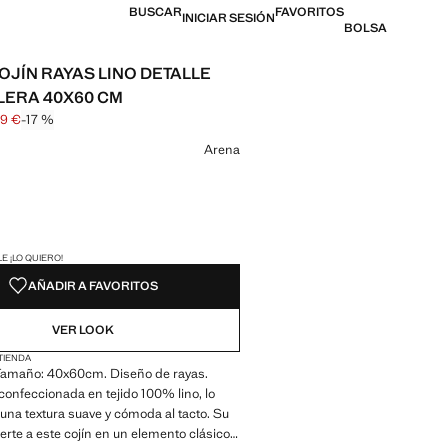
BUSCAR
FAVORITOS
INICIAR SESIÓN
BOLSA
OJÍN RAYAS LINO DETALLE
ERA 40X60 CM
99 €
-17 %
l tachado [35,99 € ]
 [29,99 € ]
n color
Arena
ADES!
E ¡LO QUIERO!
AÑADIR A FAVORITOS
VER LOOK
 TIENDA
Tamaño: 40x60cm. Diseño de rayas.
confeccionada en tejido 100% lino, lo
una textura suave y cómoda al tacto. Su
erte a este cojín en un elemento clásico y