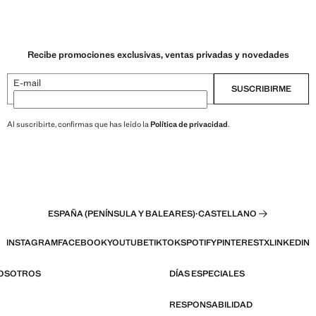
Recibe promociones exclusivas, ventas privadas y novedades
E-mail
SUSCRIBIRME
Al suscribirte, confirmas que has leído la
Política de privacidad
.
ESPAÑA (PENÍNSULA Y BALEARES)
·
CASTELLANO
INSTAGRAM
FACEBOOK
YOUTUBE
TIKTOK
SPOTIFY
PINTEREST
X
LINKEDIN
NOSOTROS
DÍAS ESPECIALES
RESPONSABILIDAD