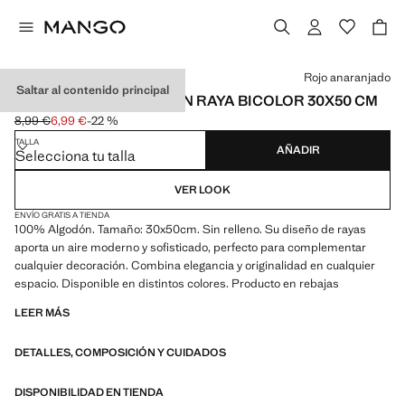
Selecciona un color
Rojo anaranjado
Saltar al contenido principal
FUNDA COJÍN ALGODÓN RAYA BICOLOR 30X50 CM
8,99 €
6,99 €
-22 %
Precio inicial tachado [8,99 € ]
Precio actual [6,99 € ]
TALLA
AÑADIR
Selecciona tu talla
VER LOOK
ENVÍO GRATIS A TIENDA
100% Algodón. Tamaño: 30x50cm. Sin relleno. Su diseño de rayas
aporta un aire moderno y sofisticado, perfecto para complementar
cualquier decoración. Combina elegancia y originalidad en cualquier
espacio. Disponible en distintos colores. Producto en rebajas
LEER MÁS
DETALLES, COMPOSICIÓN Y CUIDADOS
DISPONIBILIDAD EN TIENDA