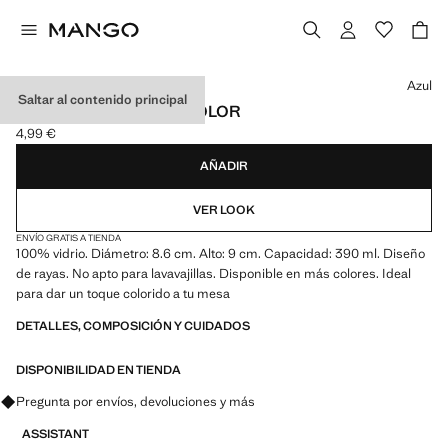
Selecciona un color
Azul
Saltar al contenido principal
VASO VIDRIO RAYAS COLOR
4,99 €
Precio actual [4,99 € ]
AÑADIR
VER LOOK
ENVÍO GRATIS A TIENDA
100% vidrio. Diámetro: 8.6 cm. Alto: 9 cm. Capacidad: 390 ml. Diseño
de rayas. No apto para lavavajillas. Disponible en más colores. Ideal
para dar un toque colorido a tu mesa
DETALLES, COMPOSICIÓN Y CUIDADOS
DISPONIBILIDAD EN TIENDA
Pregunta por envíos, devoluciones y más
ASSISTANT