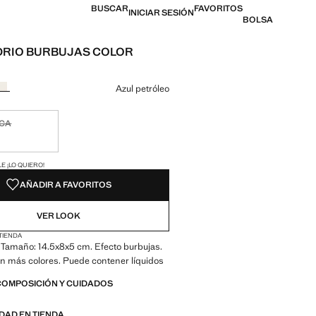
BUSCAR
FAVORITOS
INICIAR SESIÓN
BOLSA
DRIO BURBUJAS COLOR
 [7,99 € ]
n color
Azul petróleo
ICA
ble ¡Lo quiero!
ADES!
E ¡LO QUIERO!
AÑADIR A FAVORITOS
VER LOOK
 TIENDA
 Tamaño: 14.5x8x5 cm. Efecto burbujas.
n más colores. Puede contener líquidos
COMPOSICIÓN Y CUIDADOS
IDAD EN TIENDA