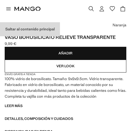
Selecciona un color
Naranja
Saltar al contenido principal
BOROSILICATO
VASO BOROSILICATO RELIEVE TRANSPARENTE
9,99 €
Precio actual [9,99 € ]
AÑADIR
VER LOOK
ENVÍO GRATIS A TIENDA
100% vidrio de borosilicato. Tamaño: 9x9x9.5cm. Vidrio transparente.
Fabricado en vidrio de borosilicato, un material conocido por su
resistencia y durabilidad, ideal tanto para bebidas calientes como frías.
Completa tu vajilla con más productos de la colección
LEER MÁS
DETALLES, COMPOSICIÓN Y CUIDADOS