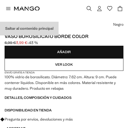
Selecciona un color
Negro
Saltar al contenido principal
BOROSILICATO
VASO BOROSILICATO BORDE COLOR
6,99 €
3,99 €
-43 %
Precio inicial tachado [6,99 € ]
Precio actual [3,99 € ]
AÑADIR
VER LOOK
ENVÍO GRATIS A TIENDA
100% vidrio de borosilicato. Diámetro: 7.62 cm. Altura: 9 cm. Puede
contener líquidos. Disponible en más colores. Material resistente y
muy duradero. Producto en rebajas
DETALLES, COMPOSICIÓN Y CUIDADOS
DISPONIBILIDAD EN TIENDA
Pregunta por envíos, devoluciones y más