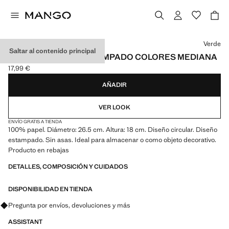
Selecciona un color
Verde
Saltar al contenido principal
CESTA CIRCULAR ESTAMPADO COLORES MEDIANA
17,99 €
Precio actual [17,99 € ]
AÑADIR
VER LOOK
ENVÍO GRATIS A TIENDA
100% papel. Diámetro: 26.5 cm. Altura: 18 cm. Diseño circular. Diseño
estampado. Sin asas. Ideal para almacenar o como objeto decorativo.
Producto en rebajas
DETALLES, COMPOSICIÓN Y CUIDADOS
DISPONIBILIDAD EN TIENDA
Pregunta por envíos, devoluciones y más
ASSISTANT