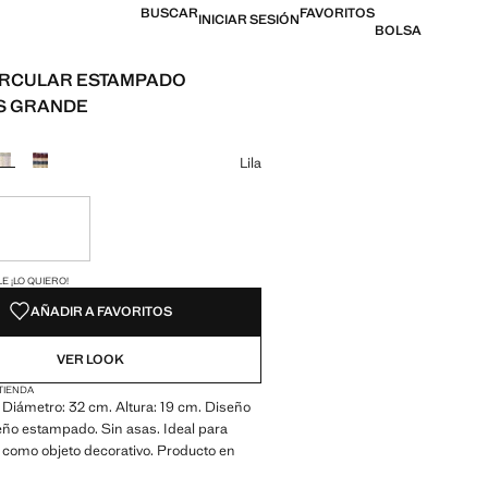
BUSCAR
FAVORITOS
INICIAR SESIÓN
BOLSA
IRCULAR ESTAMPADO
S GRANDE
 [19,99 € ]
n color
Lila
ble ¡Lo quiero!
ADES!
E ¡LO QUIERO!
AÑADIR A FAVORITOS
VER LOOK
 TIENDA
Diámetro: 32 cm. Altura: 19 cm. Diseño
seño estampado. Sin asas. Ideal para
 como objeto decorativo. Producto en