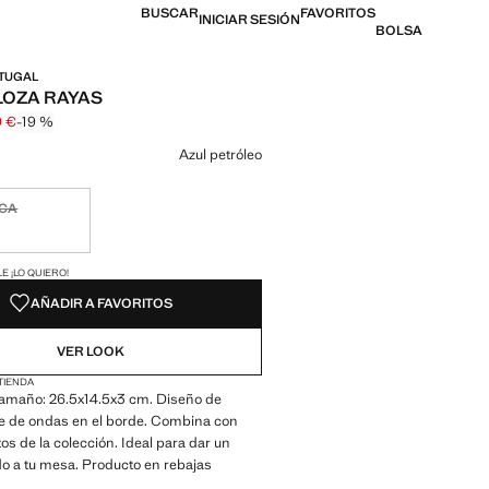
BUSCAR
FAVORITOS
INICIAR SESIÓN
BOLSA
RTUGAL
LOZA RAYAS
9 €
-19 %
l tachado [15,99 € ]
 [12,99 € ]
n color
Azul petróleo
ICA
ble ¡Lo quiero!
ADES!
E ¡LO QUIERO!
AÑADIR A FAVORITOS
VER LOOK
 TIENDA
Tamaño: 26.5x14.5x3 cm. Diseño de
le de ondas en el borde. Combina con
s de la colección. Ideal para dar un
do a tu mesa. Producto en rebajas