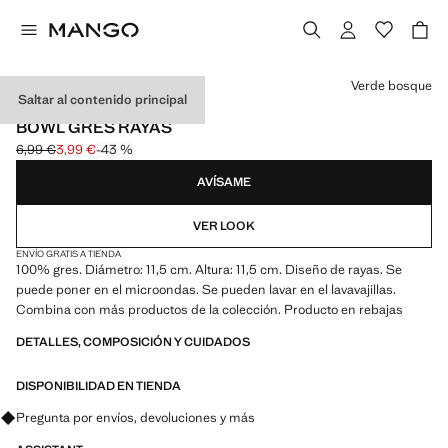
Selecciona un color
Verde bosque
Saltar al contenido principal
MADE IN PORTUGAL
BOWL GRES RAYAS
6,99 €
3,99 €
-43 %
Precio inicial tachado [6,99 € ]
Precio actual [3,99 € ]
AVÍSAME
VER LOOK
ENVÍO GRATIS A TIENDA
100% gres. Diámetro: 11,5 cm. Altura: 11,5 cm. Diseño de rayas. Se
puede poner en el microondas. Se pueden lavar en el lavavajillas.
Combina con más productos de la colección. Producto en rebajas
DETALLES, COMPOSICIÓN Y CUIDADOS
DISPONIBILIDAD EN TIENDA
Pregunta por envíos, devoluciones y más