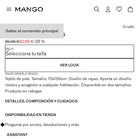
Selecciona un color
Crudo
Saltar al contenido principal
ALFOMBRA YUTE RAYAS
29,99 €
22,99 €
-23 %
Precio inicial tachado [29,99 € ]
Precio actual [22,99 € ]
TALLA
Selecciona tu talla
VER LOOK
ENVÍO GRATIS A TIENDA
Tejido de yute. Tamaño: 70x150cm. Diseño de rayas. Aporta un diseño
rústico y acogedor a cualquier habitación. Disponible en dos tamaños.
Producto en rebajas
DETALLES, COMPOSICIÓN Y CUIDADOS
DISPONIBILIDAD EN TIENDA
Pregunta por envíos, devoluciones y más
ASSISTANT