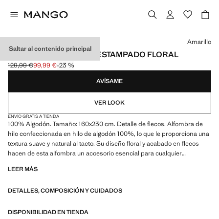
Selecciona un color
Amarillo
Saltar al contenido principal
ALFOMBRA ALGODÓN ESTAMPADO FLORAL
129,99 €
99,99 €
-23 %
Precio inicial tachado [129,99 € ]
Precio actual [99,99 € ]
AVÍSAME
VER LOOK
ENVÍO GRATIS A TIENDA
100% Algodón. Tamaño: 160x230 cm. Detalle de flecos. Alfombra de
hilo confeccionada en hilo de algodón 100%, lo que le proporciona una
textura suave y natural al tacto. Su diseño floral y acabado en flecos
hacen de esta alfombra un accesorio esencial para cualquier
habitación. Combina con más productos de la colección. Producto en
LEER MÁS
rebajas
DETALLES, COMPOSICIÓN Y CUIDADOS
DISPONIBILIDAD EN TIENDA