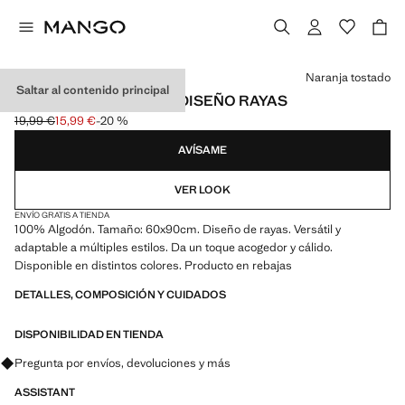
Selecciona un color
Naranja tostado
Saltar al contenido principal
ALFOMBRA ALGODÓN DISEÑO RAYAS
19,99 €
15,99 €
-20 %
Precio inicial tachado [19,99 € ]
Precio actual [15,99 € ]
AVÍSAME
VER LOOK
ENVÍO GRATIS A TIENDA
100% Algodón. Tamaño: 60x90cm. Diseño de rayas. Versátil y
adaptable a múltiples estilos. Da un toque acogedor y cálido.
Disponible en distintos colores. Producto en rebajas
DETALLES, COMPOSICIÓN Y CUIDADOS
DISPONIBILIDAD EN TIENDA
Pregunta por envíos, devoluciones y más
ASSISTANT