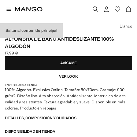
Selecciona un color
Blanco
Saltar al contenido principal
900 GR/M2 / 600 GR/M2
ALFOMBRA DE BAÑO ANTIDESLIZANTE 100%
ALGODÓN
17,99 €
Precio actual [17,99 € ]
AVÍSAME
VER LOOK
ENVÍO GRATIS A TIENDA
100% Algodón. Exclusivo Online. Tamaño: 50x70cm. Gramaje: 900
gr/m2. Diseño liso. Alta absorción. Antideslizante. Materiales de alta
calidad y resistentes. Textura agradable y suave. Disponible en más
colores. Producto en rebajas
DETALLES, COMPOSICIÓN Y CUIDADOS
DISPONIBILIDAD EN TIENDA