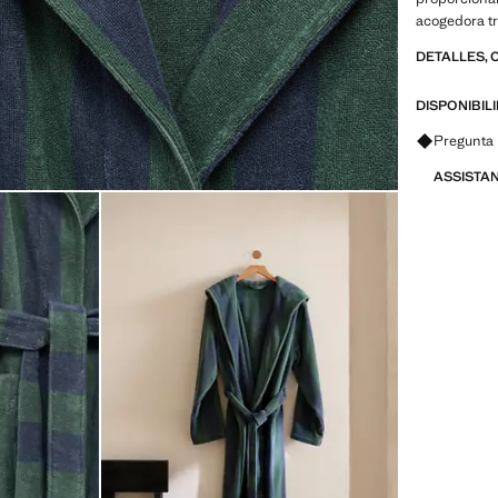
acogedora t
DETALLES, 
DISPONIBIL
Pregunta 
ASSISTA