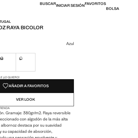
BUSCAR
FAVORITOS
INICIAR SESIÓN
BOLSA
RTUGAL
Z RAYA BICOLOR
l [69,99 € ]
n color
Azul
M
L
ble ¡Lo quiero!
No disponible ¡Lo quiero!
No disponible ¡Lo quiero!
ADES!
E ¡LO QUIERO!
AÑADIR A FAVORITOS
VER LOOK
 TIENDA
n. Gramaje: 380gr/m2. Raya reversible
feccionado con algodón de la más alta
e albornoz destaca por su suavidad
y su capacidad de absorción,
ndo una sensación envolvente y