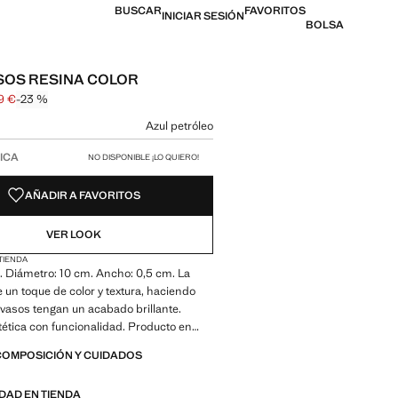
BUSCAR
FAVORITOS
INICIAR SESIÓN
BOLSA
OS RESINA COLOR
9 €
-23 %
l tachado [25,99 € ]
 [19,99 € ]
n color
Azul petróleo
 talla
ICA
NO DISPONIBLE ¡LO QUIERO!
AÑADIR A FAVORITOS
VER LOOK
 TIENDA
 Diámetro: 10 cm. Ancho: 0,5 cm. La
e un toque de color y textura, haciendo
vasos tengan un acabado brillante.
ética con funcionalidad. Producto en
COMPOSICIÓN Y CUIDADOS
IDAD EN TIENDA