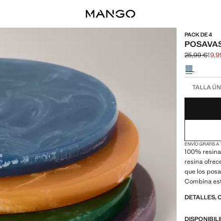
PACK DE 4
POSAVAS
25,99 €
19,9
Precio inicia
Precio actual
Selecciona u
Selecciona tu
TALLA ÚN
ENVÍO GRATIS A
100% resina.
resina ofrec
que los posa
Combina est
rebajas
DETALLES, 
DISPONIBIL