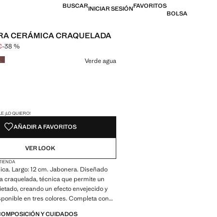
BUSCAR
FAVORITOS
INICIAR SESIÓN
BOLSA
RA CERÁMICA CRAQUELADA
€
-38 %
l tachado [7,99 € ]
 [4,99 € ]
n color
Verde agua
ADES!
E ¡LO QUIERO!
AÑADIR A FAVORITOS
VER LOOK
 TIENDA
ca. Largo: 12 cm. Jabonera. Diseñado
a craquelada, técnica que permite un
etado, creando un efecto envejecido y
sponible en tres colores. Completa con
s de la colección. Producto en rebajas
COMPOSICIÓN Y CUIDADOS