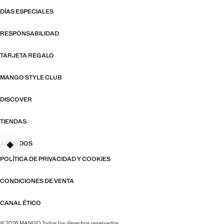
DÍAS ESPECIALES
RESPONSABILIDAD
TARJETA REGALO
MANGO STYLE CLUB
DISCOVER
TIENDAS
AFILIADOS
TANT
POLÍTICA DE PRIVACIDAD Y COOKIES
CONDICIONES DE VENTA
CANAL ÉTICO
© 2026 MANGO Todos los derechos reservados