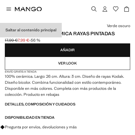
Selecciona un color
Verde oscuro
Saltar al contenido principal
BANDEJA BAÑO CERÁMICA RAYAS PINTADAS
17,99 €
7,99 €
-56 %
Precio inicial tachado [17,99 € ]
Precio actual [7,99 € ]
AÑADIR
VER LOOK
ENVÍO GRATIS A TIENDA
100% cerámica. Largo: 26 cm. Altura: 3 cm. Diseño de rayas Kodak.
Diseño bicolor. Combina funcionalidad con estilo contemporáneo.
Disponible en más colores. Completa con más productos de la
colección. Producto en rebajas
DETALLES, COMPOSICIÓN Y CUIDADOS
DISPONIBILIDAD EN TIENDA
Pregunta por envíos, devoluciones y más