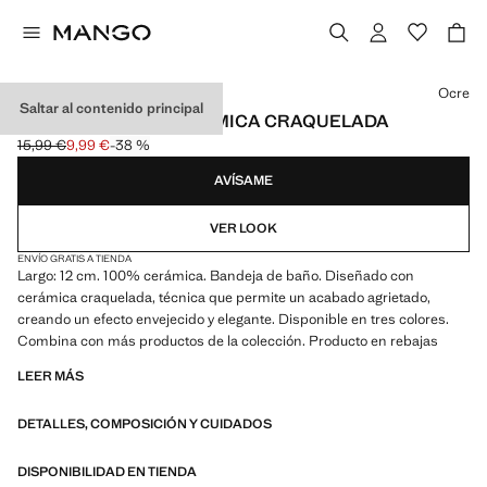
Selecciona un color
Ocre
Saltar al contenido principal
BANDEJA BAÑO CERÁMICA CRAQUELADA
15,99 €
9,99 €
-38 %
Precio inicial tachado [15,99 € ]
Precio actual [9,99 € ]
AVÍSAME
VER LOOK
ENVÍO GRATIS A TIENDA
Largo: 12 cm. 100% cerámica. Bandeja de baño. Diseñado con
cerámica craquelada, técnica que permite un acabado agrietado,
creando un efecto envejecido y elegante. Disponible en tres colores.
Combina con más productos de la colección. Producto en rebajas
LEER MÁS
DETALLES, COMPOSICIÓN Y CUIDADOS
DISPONIBILIDAD EN TIENDA