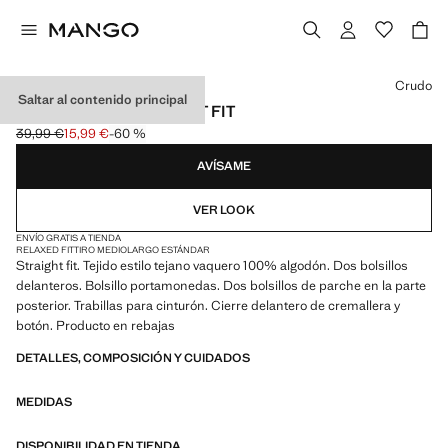
Selecciona un color
Crudo
Saltar al contenido principal
JEANS MOBY STRAIGHT FIT
39,99 €
15,99 €
-60 %
Precio inicial tachado [39,99 € ]
Precio actual [15,99 € ]
AVÍSAME
VER LOOK
ENVÍO GRATIS A TIENDA
RELAXED FIT
TIRO MEDIO
LARGO ESTÁNDAR
Straight fit. Tejido estilo tejano vaquero 100% algodón. Dos bolsillos
delanteros. Bolsillo portamonedas. Dos bolsillos de parche en la parte
posterior. Trabillas para cinturón. Cierre delantero de cremallera y
botón. Producto en rebajas
DETALLES, COMPOSICIÓN Y CUIDADOS
MEDIDAS
DISPONIBILIDAD EN TIENDA