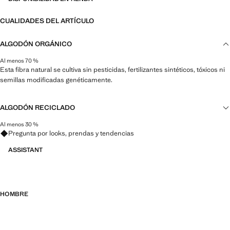
CUALIDADES DEL ARTÍCULO
ALGODÓN ORGÁNICO
Al menos 70 %
Esta fibra natural se cultiva sin pesticidas, fertilizantes sintéticos, tóxicos ni
semillas modificadas genéticamente.
ALGODÓN RECICLADO
Al menos 30 %
Esta fibra se obtiene a partir de restos textiles pre y post consumo que se
Pregunta por looks, prendas y tendencias
transforman en nuevos tejidos.
ASSISTANT
HOMBRE