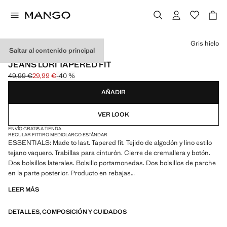
Selecciona un color
Gris hielo
Saltar al contenido principal
ESSENTIALS
JEANS LORI TAPERED FIT
49,99 €
29,99 €
-40 %
Precio inicial tachado [49,99 € ]
Precio actual [29,99 € ]
AÑADIR
VER LOOK
ENVÍO GRATIS A TIENDA
REGULAR FIT
TIRO MEDIO
LARGO ESTÁNDAR
ESSENTIALS: Made to last. Tapered fit. Tejido de algodón y lino estilo
tejano vaquero. Trabillas para cinturón. Cierre de cremallera y botón.
Dos bolsillos laterales. Bolsillo portamonedas. Dos bolsillos de parche
en la parte posterior. Producto en rebajas
LEER MÁS
ESSENTIALS: Made to last. Hemos reforzado nuestras exigencias de
calidad añadiendo nuevas pruebas de resistencia a nuestras prendas.
DETALLES, COMPOSICIÓN Y CUIDADOS
Diseñadas considerando cuidadosamente su confección, son todavía
más durables, versátiles y atemporales