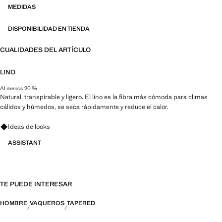
MEDIDAS
DISPONIBILIDAD EN TIENDA
CUALIDADES DEL ARTÍCULO
LINO
Al menos 20 %
Natural, transpirable y ligero. El lino es la fibra más cómoda para climas
cálidos y húmedos, se seca rápidamente y reduce el calor.
Pregunta por looks, prendas y tendencias
Ideas de looks
ASSISTANT
TE PUEDE INTERESAR
HOMBRE
VAQUEROS
TAPERED