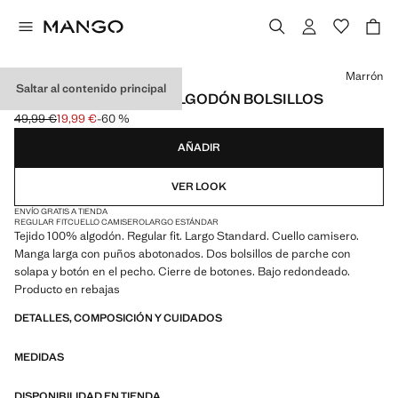
Selecciona un color
Marrón
Saltar al contenido principal
SOBRECAMISA 100% ALGODÓN BOLSILLOS
49,99 €
19,99 €
-60 %
Precio inicial tachado [49,99 € ]
Precio actual [19,99 € ]
AÑADIR
VER LOOK
ENVÍO GRATIS A TIENDA
REGULAR FIT
CUELLO CAMISERO
LARGO ESTÁNDAR
Tejido 100% algodón. Regular fit. Largo Standard. Cuello camisero.
Manga larga con puños abotonados. Dos bolsillos de parche con
solapa y botón en el pecho. Cierre de botones. Bajo redondeado.
Producto en rebajas
DETALLES, COMPOSICIÓN Y CUIDADOS
MEDIDAS
DISPONIBILIDAD EN TIENDA