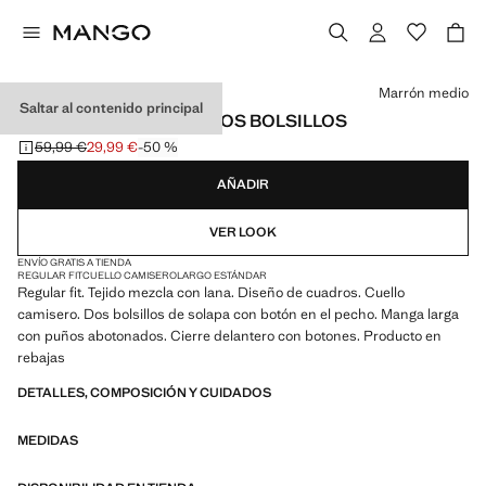
Selecciona un color
Marrón medio
Saltar al contenido principal
SOBRECAMISA CUADROS BOLSILLOS
59,99 €
29,99 €
-50 %
Precio inicial tachado [59,99 € ]
Precio actual [29,99 € ]
AÑADIR
VER LOOK
ENVÍO GRATIS A TIENDA
REGULAR FIT
CUELLO CAMISERO
LARGO ESTÁNDAR
Regular fit. Tejido mezcla con lana. Diseño de cuadros. Cuello
camisero. Dos bolsillos de solapa con botón en el pecho. Manga larga
con puños abotonados. Cierre delantero con botones. Producto en
rebajas
DETALLES, COMPOSICIÓN Y CUIDADOS
MEDIDAS