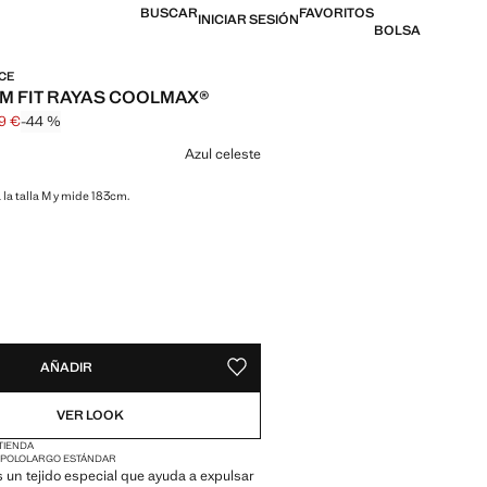
BUSCAR
FAVORITOS
INICIAR SESIÓN
BOLSA
CE
IM FIT RAYAS COOLMAX®
99 €
-44 %
l tachado [35,99 € ]
 [19,99 € ]
n color
Azul celeste
 la talla M y mide 183cm.
ADES!
E ¡LO QUIERO!
AÑADIR
GUARDAR COMO FAVORITO
VER LOOK
 TIENDA
 POLO
LARGO ESTÁNDAR
un tejido especial que ayuda a expulsar