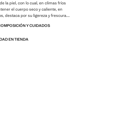
 la piel, con lo cual, en climas fríos
ener el cuerpo seco y caliente, en
os, destaca por su ligereza y frescura.
tampado Rayas. Cuello polo con cierre de
COMPOSICIÓN Y CUIDADOS
resión. Manga corta. Pequeñas aberturas
el bajo. Bajo recto. Producto en rebajas
IDAD EN TIENDA
E: Una colección de prendas
as con fibras técnicas. Esta selección
mplia gama de características
mo tejidos bi-stretch, de secado rápido,
ado, termorreguladores, transpirables o
l agua, organizadas en tres categorías
ermorregulador, Funcional y Confort