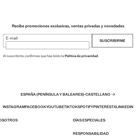
Recibe promociones exclusivas, ventas privadas y novedades
E-mail
SUSCRIBIRME
Al suscribirte, confirmas que has leído la
Política de privacidad
.
ESPAÑA (PENÍNSULA Y BALEARES)
·
CASTELLANO
INSTAGRAM
FACEBOOK
YOUTUBE
TIKTOK
SPOTIFY
PINTEREST
X
LINKEDIN
NOSOTROS
DÍAS ESPECIALES
RESPONSABILIDAD