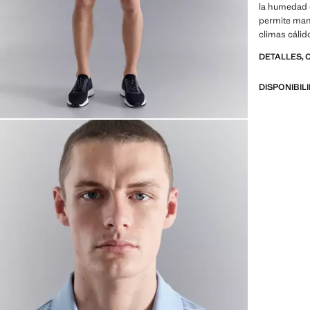
la humedad de
permite mant
climas cálid
Slim fit. Es
DETALLES, 
botones a p
laterales en 
DISPONIBIL
PERFORMANC
confeccionad
ofrece una a
avanzadas co
fácil planch
repelentes a
generales: T