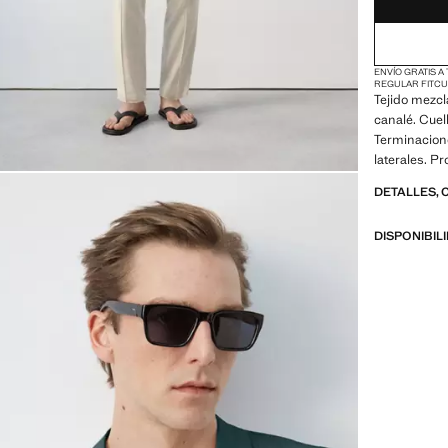
ENVÍO GRATIS A
REGULAR FIT
CU
Tejido mezcl
canalé. Cuel
Terminacione
laterales. P
DETALLES, 
DISPONIBIL