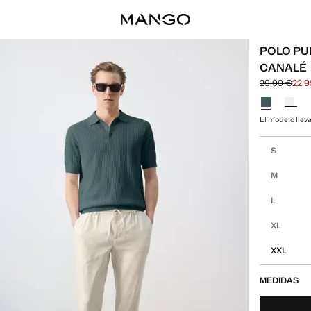
POLO PU
CANALÉ
29,99 €
22,9
Precio inicia
Precio actual
Selecciona u
El modelo lleva
Selecciona tu
S
M
L
XL
XXL
MEDIDAS