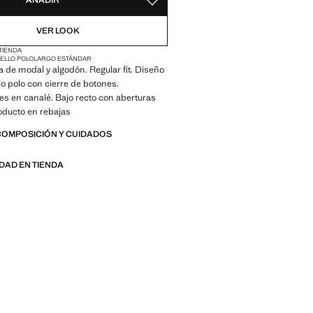
AÑADIR
GUARDAR COMO FAVORITO
VER LOOK
 TIENDA
ELLO POLO
LARGO ESTÁNDAR
a de modal y algodón. Regular fit. Diseño
lo polo con cierre de botones.
s en canalé. Bajo recto con aberturas
roducto en rebajas
COMPOSICIÓN Y CUIDADOS
IDAD EN TIENDA