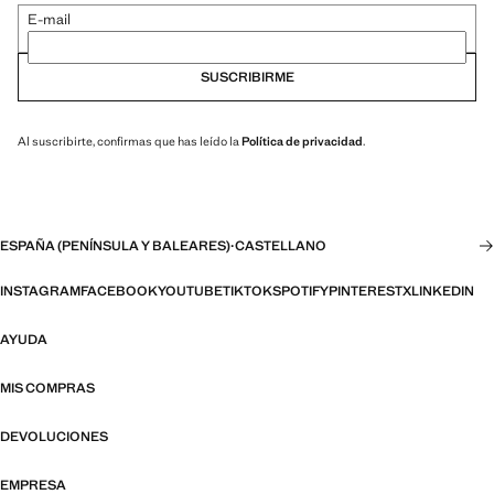
E-mail
SUSCRIBIRME
Al suscribirte, confirmas que has leído la
Política de privacidad
.
ESPAÑA (PENÍNSULA Y BALEARES)
·
CASTELLANO
INSTAGRAM
FACEBOOK
YOUTUBE
TIKTOK
SPOTIFY
PINTEREST
X
LINKEDIN
AYUDA
MIS COMPRAS
DEVOLUCIONES
EMPRESA