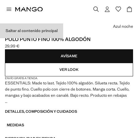
Selecciona un color
Azul noche
Saltar al contenido principal
ESSENTIALS
POLO PUNTO FINO 100% ALGODÓN
29,99 €
Precio actual [29,99 € ]
AVÍSAME
VER LOOK
ENVÍO GRATIS A TIENDA
ESSENTIALS: Made to last. Tejido 100% algodón. Silueta recta. Tejido
de punto fino. Cuello polo con cierre de botones. Manga corta. Cuello,
mangas y bajo acabados en canalé. Bajo recto. Producto en rebajas
ESSENTIALS: Made to last. Hemos reforzado nuestras exigencias de
DETALLES, COMPOSICIÓN Y CUIDADOS
calidad añadiendo nuevas pruebas de resistencia a nuestras prendas.
Diseñadas considerando cuidadosamente su confección, son todavía
MEDIDAS
más durables, versátiles y atemporales