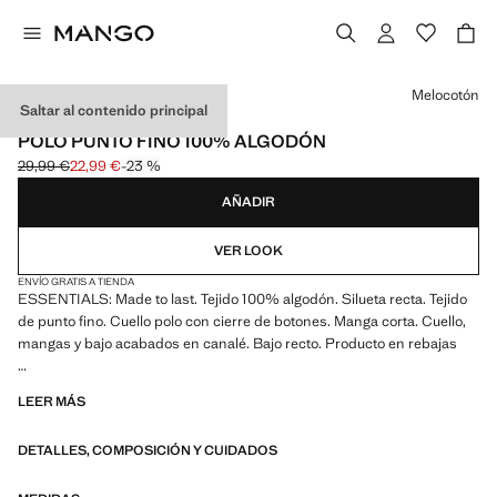
Selecciona un color
Melocotón
Saltar al contenido principal
ESSENTIALS
POLO PUNTO FINO 100% ALGODÓN
29,99 €
22,99 €
-23 %
Precio inicial tachado [29,99 € ]
Precio actual [22,99 € ]
AÑADIR
VER LOOK
ENVÍO GRATIS A TIENDA
ESSENTIALS: Made to last. Tejido 100% algodón. Silueta recta. Tejido
de punto fino. Cuello polo con cierre de botones. Manga corta. Cuello,
mangas y bajo acabados en canalé. Bajo recto. Producto en rebajas
ESSENTIALS: Made to last. Hemos reforzado nuestras exigencias de
LEER MÁS
calidad añadiendo nuevas pruebas de resistencia a nuestras prendas.
Diseñadas considerando cuidadosamente su confección, son todavía
DETALLES, COMPOSICIÓN Y CUIDADOS
más durables, versátiles y atemporales