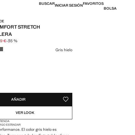
BUSCAR
FAVORITOS
INICIAR SESIÓN
BOLSA
CE
MFORT STRETCH
LERA
99 €
-35 %
l tachado [45,99 € ]
 [29,99 € ]
n color
Gris hielo
ADES!
E ¡LO QUIERO!
AÑADIR
GUARDAR COMO FAVORITO
VER LOOK
 TIENDA
RGO ESTÁNDAR
rformance. El color gris hielo es