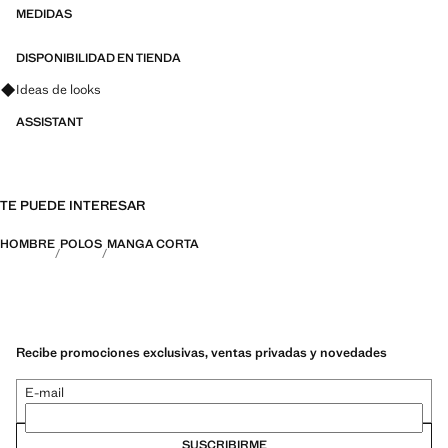
fácil planchado, termorreguladores, transpirables o repelentes al agua,
MEDIDAS
organizadas en tres categorías generales: Termorregulador, Funcional
y Confort
DISPONIBILIDAD EN TIENDA
Pregunta por looks, prendas y tendencias
Ideas de looks
ASSISTANT
TE PUEDE INTERESAR
HOMBRE
POLOS
MANGA CORTA
Recibe promociones exclusivas, ventas privadas y novedades
E-mail
SUSCRIBIRME