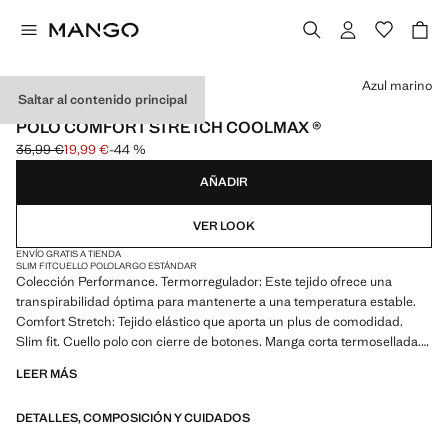
Selecciona un color
Azul marino
Saltar al contenido principal
PERFORMANCE
POLO COMFORT STRETCH COOLMAX ®
35,99 €
19,99 €
-44 %
Precio inicial tachado [35,99 € ]
Precio actual [19,99 € ]
AÑADIR
VER LOOK
ENVÍO GRATIS A TIENDA
SLIM FIT
CUELLO POLO
LARGO ESTÁNDAR
Colección Performance. Termorregulador: Este tejido ofrece una
transpirabilidad óptima para mantenerte a una temperatura estable.
Comfort Stretch: Tejido elástico que aporta un plus de comodidad.
Slim fit. Cuello polo con cierre de botones. Manga corta termosellada.
Bajo termosellado con dos aberturas laterales. Producto en rebajas
LEER MÁS
PERFORMANCE: Una colección de prendas confeccionadas con
DETALLES, COMPOSICIÓN Y CUIDADOS
fibras técnicas. Esta selección ofrece una amplia gama de
características avanzadas como tejidos bi-stretch, de secado rápido,