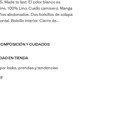
Made to last. El color blanco es
line. 100% Lino. Cuello camisero. Manga
ños abotonados. Dos bolsillos de solapa
ontal. Bolsillo interior. Cierre de
oble. Forro interior parcial. Colección
 x Mango. Producto en rebajas
COMPOSICIÓN Y CUIDADOS
 Made to last. Hemos reforzado
igencias de calidad añadiendo nuevas
esistencia a nuestras prendas.
IDAD EN TIENDA
considerando cuidadosamente su
por looks, prendas y tendencias
son todavía más durables, versátiles y
s
NT