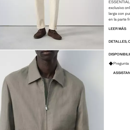
ESSENTIALS: 
exclusivo on
larga con pu
en la parte fr
cremallera d
LEER MÁS
Casper Ruud
DETALLES, 
ESSENTIALS:
nuestras ex
pruebas de r
DISPONIBIL
Diseñadas 
Pregunta 
confección, 
atemporale
ASSISTA