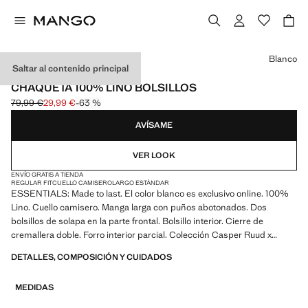
Selecciona un color
Blanco
Saltar al contenido principal
ESSENTIALS
CHAQUETA 100% LINO BOLSILLOS
79,99 €
29,99 €
-63 %
Precio inicial tachado [79,99 € ]
Precio actual [29,99 € ]
AVÍSAME
VER LOOK
ENVÍO GRATIS A TIENDA
REGULAR FIT
CUELLO CAMISERO
LARGO ESTÁNDAR
ESSENTIALS: Made to last. El color blanco es exclusivo online. 100%
Lino. Cuello camisero. Manga larga con puños abotonados. Dos
bolsillos de solapa en la parte frontal. Bolsillo interior. Cierre de
cremallera doble. Forro interior parcial. Colección Casper Ruud x
Mango. Producto en rebajas
DETALLES, COMPOSICIÓN Y CUIDADOS
ESSENTIALS: Made to last. Hemos reforzado nuestras exigencias de
MEDIDAS
calidad añadiendo nuevas pruebas de resistencia a nuestras prendas.
Diseñadas considerando cuidadosamente su confección, son todavía