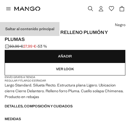
Selecciona un color
Negro
Saltar al contenido principal
CHALECO ACOLCHADO RELLENO PLUMÓN Y
PLUMAS
59,99 €
27,99 €
-53 %
Precio inicial tachado [59,99 € ]
Precio actual [27,99 € ]
AÑADIR
VER LOOK
ENVÍO GRATIS A TIENDA
REGULAR FIT
LARGO ESTÁNDAR
Largo Standard. Silueta Recto. Estructura plana Ligero. Ubicacion
cierre Cierre Delantero. Relleno forro Pluma. Cuello solapa Chimenea.
Producto en rebajas
DETALLES, COMPOSICIÓN Y CUIDADOS
MEDIDAS