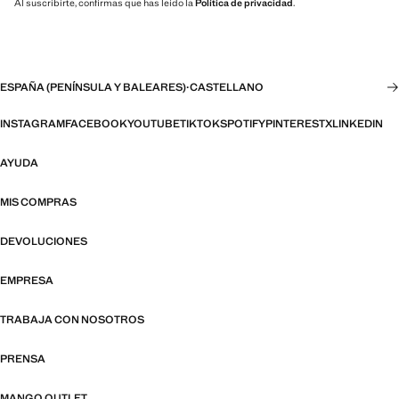
Al suscribirte, confirmas que has leído la
Política de privacidad
.
ESPAÑA (PENÍNSULA Y BALEARES)
·
CASTELLANO
INSTAGRAM
FACEBOOK
YOUTUBE
TIKTOK
SPOTIFY
PINTEREST
X
LINKEDIN
AYUDA
MIS COMPRAS
DEVOLUCIONES
EMPRESA
TRABAJA CON NOSOTROS
PRENSA
MANGO OUTLET