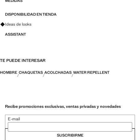
MEDIDAS
DISPONIBILIDAD EN TIENDA
Pregunta por looks, prendas y tendencias
Ideas de looks
ASSISTANT
TE PUEDE INTERESAR
HOMBRE
CHAQUETAS
ACOLCHADAS
WATER REPELLENT
Recibe promociones exclusivas, ventas privadas y novedades
E-mail
SUSCRIBIRME