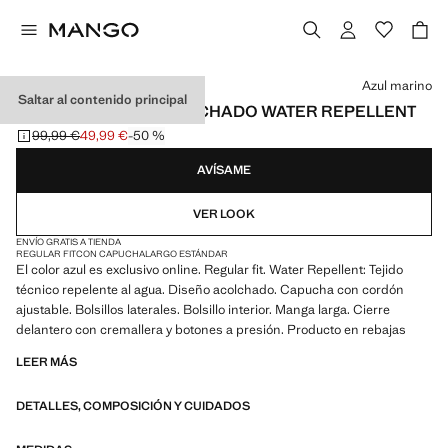
Selecciona un color
Azul marino
Saltar al contenido principal
ANORAK CORTO ACOLCHADO WATER REPELLENT
99,99 €
49,99 €
-50 %
Precio inicial tachado [99,99 € ]
Precio actual [49,99 € ]
AVÍSAME
VER LOOK
ENVÍO GRATIS A TIENDA
REGULAR FIT
CON CAPUCHA
LARGO ESTÁNDAR
El color azul es exclusivo online. Regular fit. Water Repellent: Tejido
técnico repelente al agua. Diseño acolchado. Capucha con cordón
ajustable. Bolsillos laterales. Bolsillo interior. Manga larga. Cierre
delantero con cremallera y botones a presión. Producto en rebajas
LEER MÁS
DETALLES, COMPOSICIÓN Y CUIDADOS