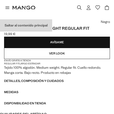
Selecciona un color
Negro
Saltar al contenido principal
CAMISETA MEDIUM WEIGHT REGULAR FIT
19,99 €
Precio actual [19,99 € ]
AVÍSAME
VER LOOK
ENVÍO GRATIS A TIENDA
REGULAR FIT
LARGO ESTÁNDAR
Tejido 100% algodón. Medium weight. Regular fit. Cuello redondo.
Manga corta. Bajo recto. Producto en rebajas
DETALLES, COMPOSICIÓN Y CUIDADOS
MEDIDAS
DISPONIBILIDAD EN TIENDA