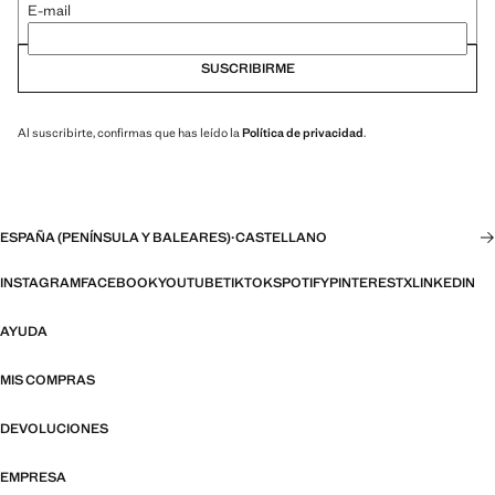
E-mail
SUSCRIBIRME
Al suscribirte, confirmas que has leído la
Política de privacidad
.
ESPAÑA (PENÍNSULA Y BALEARES)
·
CASTELLANO
INSTAGRAM
FACEBOOK
YOUTUBE
TIKTOK
SPOTIFY
PINTEREST
X
LINKEDIN
AYUDA
MIS COMPRAS
DEVOLUCIONES
EMPRESA