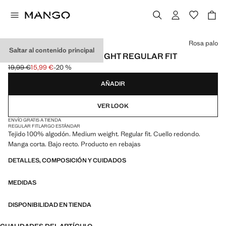
Selecciona un color
Rosa palo
Saltar al contenido principal
CAMISETA MEDIUM WEIGHT REGULAR FIT
19,99 €
15,99 €
-20 %
Precio inicial tachado [19,99 € ]
Precio actual [15,99 € ]
AÑADIR
VER LOOK
ENVÍO GRATIS A TIENDA
REGULAR FIT
LARGO ESTÁNDAR
Tejido 100% algodón. Medium weight. Regular fit. Cuello redondo.
Manga corta. Bajo recto. Producto en rebajas
DETALLES, COMPOSICIÓN Y CUIDADOS
MEDIDAS
DISPONIBILIDAD EN TIENDA