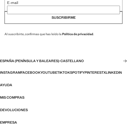
E-mail
SUSCRIBIRME
Al suscribirte, confirmas que has leído la
Política de privacidad
.
ESPAÑA (PENÍNSULA Y BALEARES)
·
CASTELLANO
INSTAGRAM
FACEBOOK
YOUTUBE
TIKTOK
SPOTIFY
PINTEREST
X
LINKEDIN
AYUDA
MIS COMPRAS
DEVOLUCIONES
EMPRESA