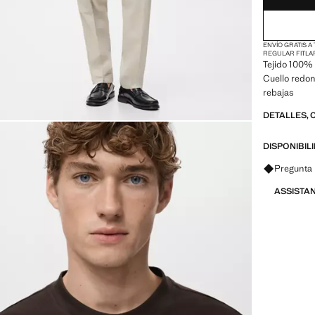
ENVÍO GRATIS A
REGULAR FIT
LA
Tejido 100% 
Cuello redon
rebajas
DETALLES, 
DISPONIBIL
Pregunta 
ASSISTA