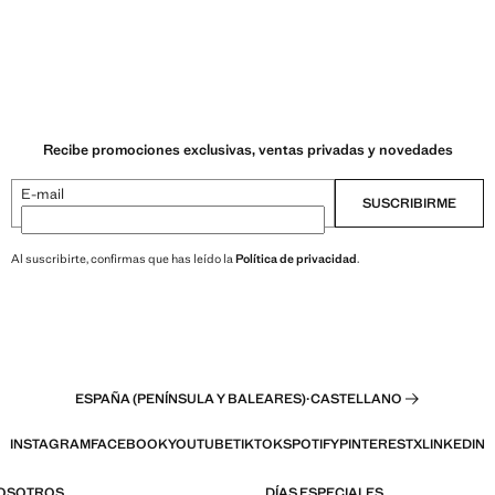
Recibe promociones exclusivas, ventas privadas y novedades
E-mail
SUSCRIBIRME
Al suscribirte, confirmas que has leído la
Política de privacidad
.
ESPAÑA (PENÍNSULA Y BALEARES)
·
CASTELLANO
INSTAGRAM
FACEBOOK
YOUTUBE
TIKTOK
SPOTIFY
PINTEREST
X
LINKEDIN
NOSOTROS
DÍAS ESPECIALES