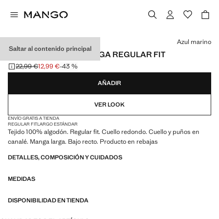
Selecciona un color
Azul marino
Saltar al contenido principal
CAMISETA MANGA LARGA REGULAR FIT
22,99 €
12,99 €
-43 %
Precio inicial tachado [22,99 € ]
Precio actual [12,99 € ]
AÑADIR
VER LOOK
ENVÍO GRATIS A TIENDA
REGULAR FIT
LARGO ESTÁNDAR
Tejido 100% algodón. Regular fit. Cuello redondo. Cuello y puños en
canalé. Manga larga. Bajo recto. Producto en rebajas
DETALLES, COMPOSICIÓN Y CUIDADOS
MEDIDAS
DISPONIBILIDAD EN TIENDA