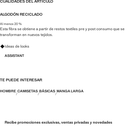
CUALIDADES DEL ARTÍCULO
ALGODÓN RECICLADO
Al menos 20 %
Esta fibra se obtiene a partir de restos textiles pre y post consumo que se
transforman en nuevos tejidos.
Pregunta por looks, prendas y tendencias
Ideas de looks
ASSISTANT
TE PUEDE INTERESAR
HOMBRE
CAMISETAS
BÁSICAS
MANGA LARGA
Recibe promociones exclusivas, ventas privadas y novedades