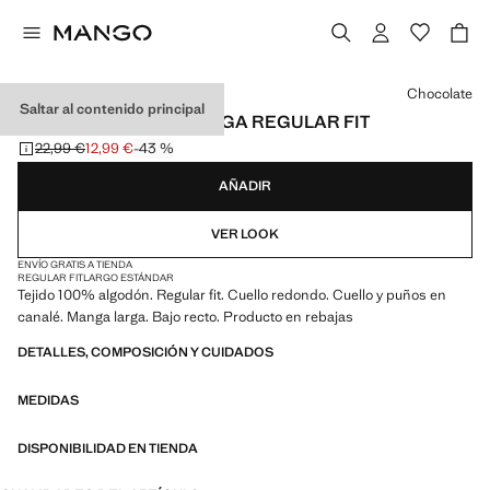
Selecciona un color
Chocolate
Saltar al contenido principal
CAMISETA MANGA LARGA REGULAR FIT
22,99 €
12,99 €
-43 %
Precio inicial tachado [22,99 € ]
Precio actual [12,99 € ]
AÑADIR
VER LOOK
ENVÍO GRATIS A TIENDA
REGULAR FIT
LARGO ESTÁNDAR
Tejido 100% algodón. Regular fit. Cuello redondo. Cuello y puños en
canalé. Manga larga. Bajo recto. Producto en rebajas
DETALLES, COMPOSICIÓN Y CUIDADOS
MEDIDAS
DISPONIBILIDAD EN TIENDA