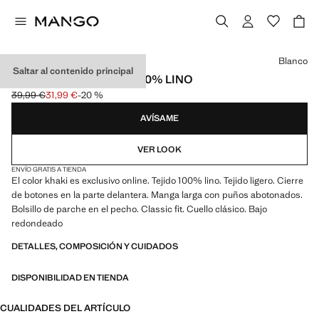
Selecciona un color
Blanco
Saltar al contenido principal
CAMISA CLASSIC FIT 100% LINO
39,99 €
31,99 €
-20 %
Precio inicial tachado [39,99 € ]
Precio actual [31,99 € ]
AVÍSAME
VER LOOK
ENVÍO GRATIS A TIENDA
El color khaki es exclusivo online. Tejido 100% lino. Tejido ligero. Cierre
de botones en la parte delantera. Manga larga con puños abotonados.
Bolsillo de parche en el pecho. Classic fit. Cuello clásico. Bajo
redondeado
DETALLES, COMPOSICIÓN Y CUIDADOS
DISPONIBILIDAD EN TIENDA
CUALIDADES DEL ARTÍCULO