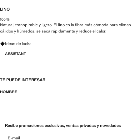
LINO
100 %
Natural, transpirable y ligero. El lino es la fibra más cómoda para climas
cálidos y húmedos, se seca rápidamente y reduce el calor.
Pregunta por looks, prendas y tendencias
Ideas de looks
ASSISTANT
TE PUEDE INTERESAR
HOMBRE
Recibe promociones exclusivas, ventas privadas y novedades
E-mail