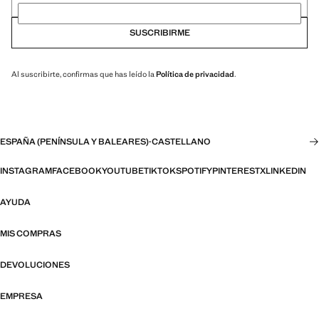
SUSCRIBIRME
Al suscribirte, confirmas que has leído la
Política de privacidad
.
ESPAÑA (PENÍNSULA Y BALEARES)
·
CASTELLANO
INSTAGRAM
FACEBOOK
YOUTUBE
TIKTOK
SPOTIFY
PINTEREST
X
LINKEDIN
AYUDA
MIS COMPRAS
DEVOLUCIONES
EMPRESA